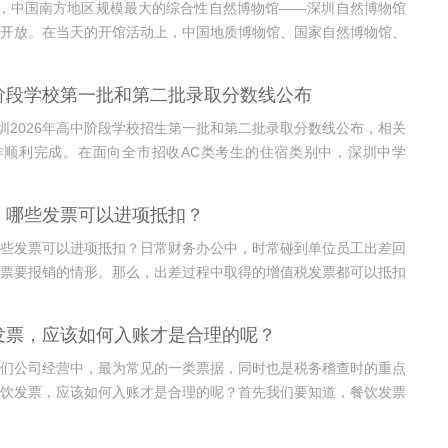
午，中国南方地区规模最大的综合性自然博物馆——深圳自然博物馆
开放。在当天的开馆活动上，中国地质博物馆、国家自然博物馆、
脊椎动物与古人类研究所与深圳自然博物馆共同签署合作协议。深
正式与三家国家级科研机构及自然场馆达成战略合作，未来双方将
阶段学校第一批和第二批录取分数线公布
、联合学...
深圳2026年高中阶段学校招生第一批和第二批录取分数线公布，相关
作顺利完成。在面向全市招收AC类考生的住宿类别中，深圳中学
圳实验学校（高中部）590分，深圳外国语学校和深圳市高级中学中
87分。市招考办介绍，第一批和第二批高中的投档录取工作分别于
，哪些发票可以进项抵扣？
、下午完成，考生可...
些发票可以进项抵扣？日常财务办公中，时常碰到单位员工出差回
票要报销的情形。那么，出差过程中取得的增值税发票都可以抵扣
在出差过程中取得的交通、餐饮、住宿等发票并不是都可以进行增
抵扣的，听网校跟您细细说来。一、交通费纳税人购进国内旅客运
发票，应该如何入账才是合理的呢？
税额允许...
们公司经营中，最为常见的一类票据，同时也是税务稽查时的重点
饮发票，应该如何入账才是合理的呢？首先我们要知道，餐饮发票
到业务招待费里，成本费用入账到什么科目，还是要根据用途和发
断的，并不是按照发票的名目来直接判断，至少有以下4个科目，