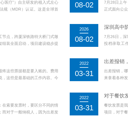
心医疗”）自主研发的植入式左心
7月28日上
08-02
器械法规（MDR）认证。这是全球首
正式面向公众
人工心脏产品，也是中国首款取得
中国科学院古
全球最严苛的医疗器械监管体系之
圳自然博物馆
深圳高中
2026
在藏品资源共享
工节点，跨厦深铁路特大桥门式墩
7月26日，
08-02
架组装全面启动，项目建设稳步提
投档录取工
可实现30分钟直达。深汕高铁起
592分，深
线全长125.486公里，全线设
心校区均为5
出差报销
2022
7月26日上午
最终这些票据都是要入账的。费用
出差报销，哪
03-31
说，这些是最基础的工作内容。今
来拿着各种发
费用票账务的处理方法。费用票包
吗?企业员工
是因为公司产生的费用都叫作费用
值税进项税额
？
对于餐饮
2022
输服务，其进项
：在索要发票时，要区分不同的情
餐饮发票是我
03-31
；而对于一般纳税人，因为出差发
项目，对于餐
，餐饮、娱乐等不可以抵扣，所以
可不都是入账
增值税专用发票，餐饮、娱乐等开
生的对象来判