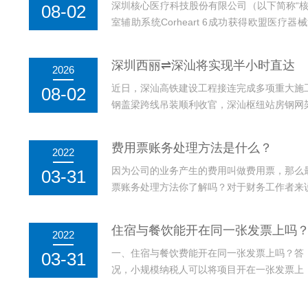
深圳核心医疗科技股份有限公司（以下简称“核
08-02
室辅助系统Corheart 6成功获得欧盟医疗
款在欧盟MDR全新监管体系下完成CE认证的
CE认证的人工心脏产品。CE认证被公认为
深圳西丽⇌深汕将实现半小时直达
2026
一。欧盟自2017年启动医疗器械...
近日，深汕高铁建设工程接连完成多项重大施
08-02
钢盖梁跨线吊装顺利收官，深汕枢纽站房钢网
速。线路通车后，深圳西丽至深汕特别合作区
自深圳西丽枢纽站，终点接入广汕高铁深汕站，正
费用票账务处理方法是什么？
2022
6座车站，配套桥梁37座、...
因为公司的业务产生的费用叫做费用票，那么
03-31
票账务处理方法你了解吗？对于财务工作者来
天我们再来详细了解一下费用票，再了解一下
括了哪些其实费用票包括的方面比较广，只要
住宿与餐饮能开在同一张发票上吗
2022
票，比如说招待客户的...
一、住宿与餐饮费能开在同一张发票上吗？答
03-31
况，小规模纳税人可以将项目开在一张发票上
生的住宿费取得增值税专用发票可以抵扣进项
要将住宿与餐饮、娱乐等分别开票，住宿开具